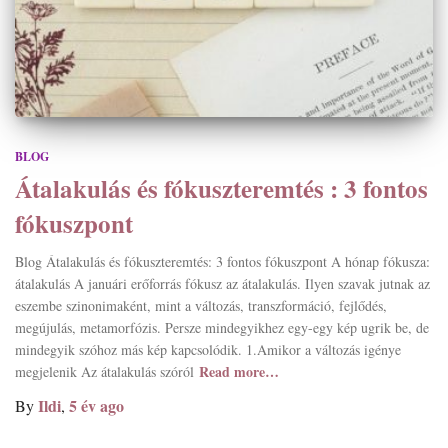
BLOG
Átalakulás és fókuszteremtés : 3 fontos
fókuszpont
Blog Átalakulás és fókuszteremtés: 3 fontos fókuszpont A hónap fókusza:
átalakulás A januári erőforrás fókusz az átalakulás. Ilyen szavak jutnak az
eszembe szinonimaként, mint a változás, transzformáció, fejlődés,
megújulás, metamorfózis. Persze mindegyikhez egy-egy kép ugrik be, de
mindegyik szóhoz más kép kapcsolódik. 1.Amikor a változás igénye
Read more…
megjelenik Az átalakulás szóról
Ildi
5 év
ago
By
,