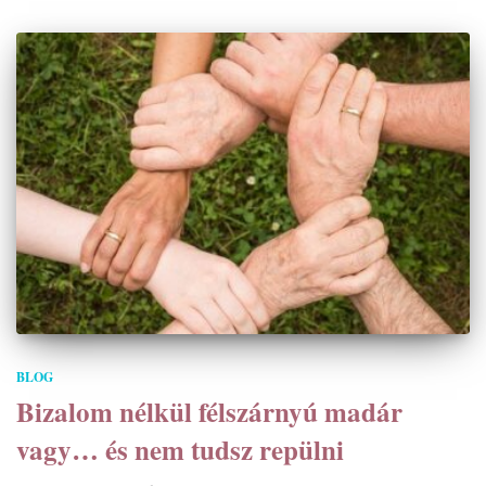
BLOG
Bizalom nélkül félszárnyú madár
vagy… és nem tudsz repülni