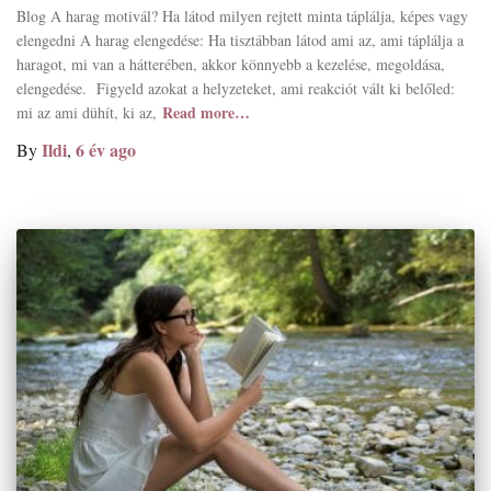
Blog A harag motivál? Ha látod milyen rejtett minta táplálja, képes vagy
elengedni A harag elengedése: Ha tisztábban látod ami az, ami táplálja a
haragot, mi van a hátterében, akkor könnyebb a kezelése, megoldása,
elengedése. Figyeld azokat a helyzeteket, ami reakciót vált ki belőled:
Read more…
mi az ami dühít, ki az,
Ildi
6 év
ago
By
,