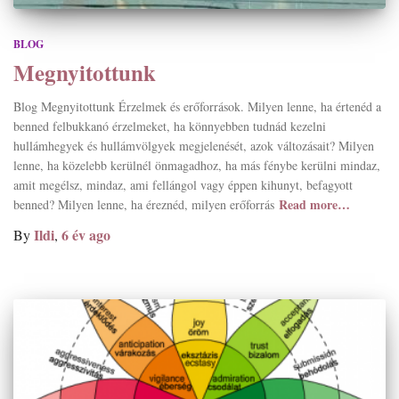
BLOG
Megnyitottunk
Blog Megnyitottunk Érzelmek és erőforrások. Milyen lenne, ha értenéd a
benned felbukkanó érzelmeket, ha könnyebben tudnád kezelni
hullámhegyek és hullámvölgyek megjelenését, azok változásait? Milyen
lenne, ha közelebb kerülnél önmagadhoz, ha más fénybe kerülni mindaz,
amit megélsz, mindaz, ami fellángol vagy éppen kihunyt, befagyott
Read more…
benned? Milyen lenne, ha éreznéd, milyen erőforrás
Ildi
6 év
ago
By
,