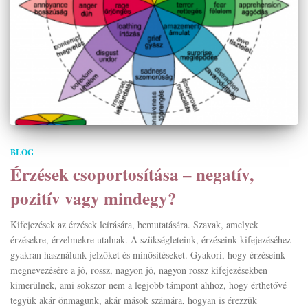
BLOG
Érzések csoportosítása – negatív,
pozitív vagy mindegy?
Kifejezések az érzések leírására, bemutatására. Szavak, amelyek
érzésekre, érzelmekre utalnak. A szükségleteink, érzéseink kifejezéséhez
gyakran használunk jelzőket és minősítéseket. Gyakori, hogy érzéseink
megnevezésére a jó, rossz, nagyon jó, nagyon rossz kifejezésekben
kimerülnek, ami sokszor nem a legjobb támpont ahhoz, hogy érthetővé
tegyük akár önmagunk, akár mások számára, hogyan is érezzük