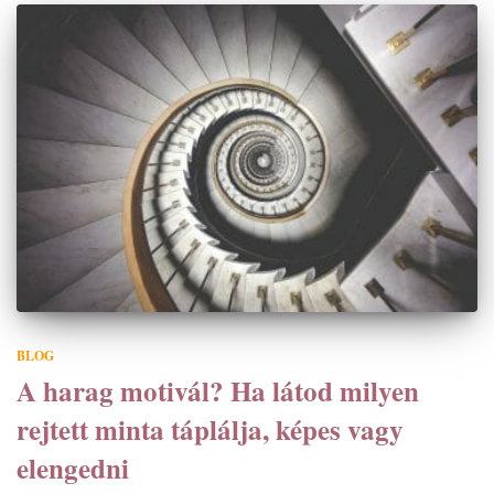
BLOG
A harag motivál? Ha látod milyen
rejtett minta táplálja, képes vagy
elengedni