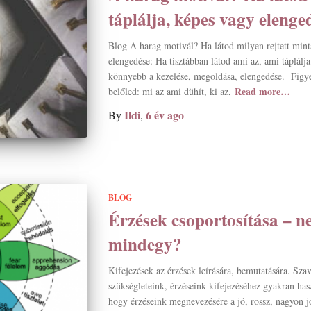
táplálja, képes vagy elenge
Blog A harag motivál? Ha látod milyen rejtett mint
elengedése: Ha tisztábban látod ami az, ami táplálj
könnyebb a kezelése, megoldása, elengedése. Figyel
Read more…
belőled: mi az ami dühít, ki az,
Ildi
6 év
ago
By
,
BLOG
Érzések csoportosítása – ne
mindegy?
Kifejezések az érzések leírására, bemutatására. Sza
szükségleteink, érzéseink kifejezéséhez gyakran has
hogy érzéseink megnevezésére a jó, rossz, nagyon j