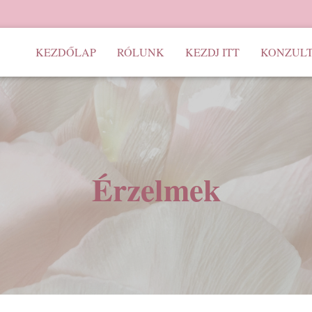
KEZDŐLAP
RÓLUNK
KEZDJ ITT
KONZULT
Érzelmek