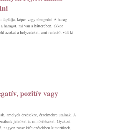
dni
a táplálja, képes vagy elengedni A harag
a a haragot, mi van a hátterében, akkor
d azokat a helyzeteket, ami reakciót vált ki
gatív, pozitív vagy
vak, amelyek érzésekre, érzelmekre utalnak. A
ználunk jelzőket és minősítéseket. Gyakori,
ó, nagyon rossz kifejezésekben kimerülnek,