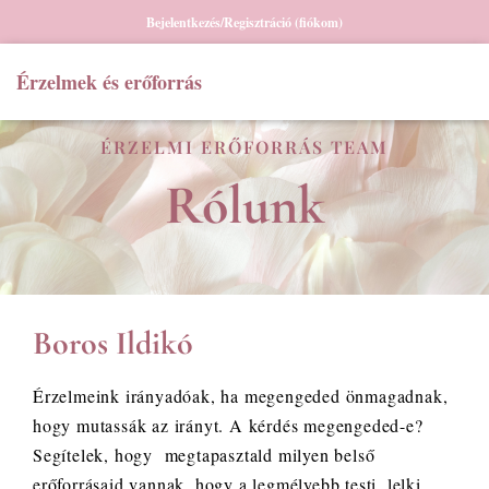
Bejelentkezés/Regisztráció (fiókom)
Érzelmek és erőforrás
ÉRZELMI ERŐFORRÁS TEAM
Rólunk
Boros Ildikó
Érzelmeink irányadóak, ha megengeded önmagadnak,
hogy mutassák az irányt. A kérdés megengeded-e?
Segítelek, hogy megtapasztald milyen belső
erőforrásaid vannak, hogy a legmélyebb testi, lelki,