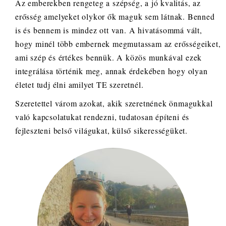
Az emberekben rengeteg a szépség, a jó kvalitás, az
erősség amelyeket olykor ők maguk sem látnak. Benned
is és bennem is mindez ott van. A hivatásommá vált,
hogy minél több embernek megmutassam az erősségeiket,
ami szép és értékes bennük. A közös munkával ezek
integrálása történik meg, annak érdekében hogy olyan
életet tudj élni amilyet TE szeretnél.
Szeretettel várom azokat, akik szeretnének önmagukkal
való kapcsolatukat rendezni, tudatosan építeni és
fejleszteni belső világukat, külső sikerességüket.