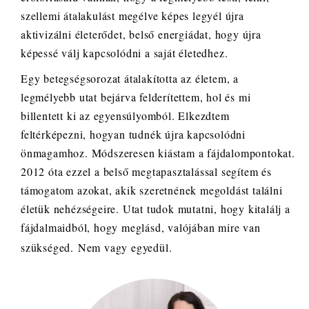
szellemi átalakulást megélve képes legyél újra
aktivizálni életerődet, belső energiádat, hogy újra
képessé válj kapcsolódni a saját életedhez.
Egy betegségsorozat átalakította az életem, a
legmélyebb utat bejárva felderítettem, hol és mi
billentett ki az egyensúlyomból. Elkezdtem
feltérképezni, hogyan tudnék újra kapcsolódni
önmagamhoz. Módszeresen kiástam a fájdalompontokat.
2012 óta ezzel a belső megtapasztalással segítem és
támogatom azokat, akik szeretnének megoldást találni
életük nehézségeire. Utat tudok mutatni, hogy kitalálj a
fájdalmaidból, hogy meglásd, valójában mire van
szükséged. Nem vagy egyedül.